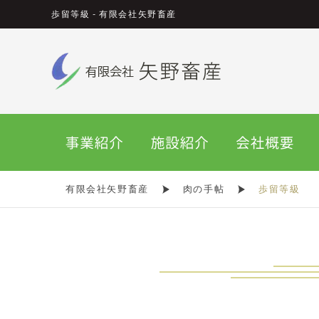
歩留等級 - 有限会社矢野畜産
有限会社矢野畜産
肉の手帖
歩留等級