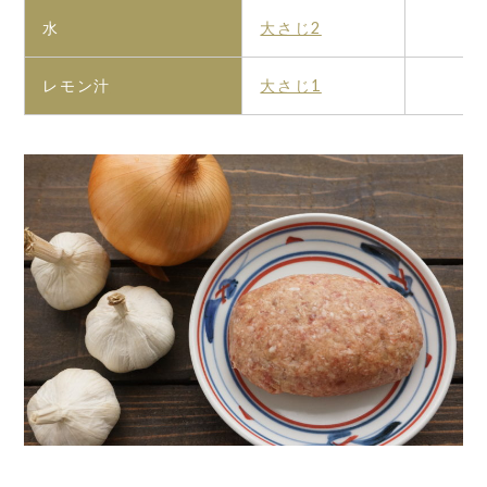
水
大さじ2
レモン汁
大さじ1