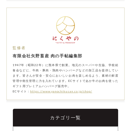
監修者
有限会社矢野畜産 肉の手帖編集部
1947年（昭和22年）に熊本県で創業。地元のスーパーや生協、学校給
食会などに、牛肉・豚肉・鶏肉やハンバーグなどの加工品を提供してい
ます。皆さんが安全・安心においしいお肉を楽しめるよう、素材の鮮度
管理や衛生管理に力を入れています。ECサイトであか牛のお肉を使った
ギフト用プレミアムハンバーグ販売中。
ECサイト：
https://www.yanochikusan.co.jp/shop/
カテゴリ一覧