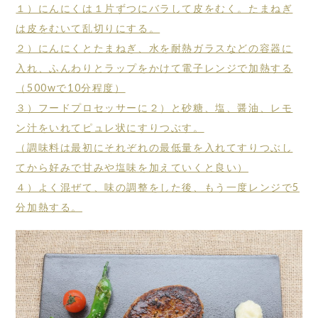
１）にんにくは１片ずつにバラして皮をむく。たまねぎ
は皮をむいて乱切りにする。
２）にんにくとたまねぎ、水を耐熱ガラスなどの容器に
入れ、ふんわりとラップをかけて電子レンジで加熱する
（500wで10分程度）
３）フードプロセッサーに２）と砂糖、塩、醤油、レモ
ン汁をいれてピュレ状にすりつぶす。
（調味料は最初にそれぞれの最低量を入れてすりつぶし
てから好みで甘みや塩味を加えていくと良い）
４）よく混ぜて、味の調整をした後、もう一度レンジで5
分加熱する。