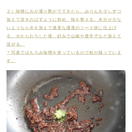
２）味噌に火が通り艶がでてきたら、みりんを少しずつ
加えて溶きのばすように炒め、味を整える。水分が少な
いようなら水を加えて適度な濃度のソース状に仕上げ
る。火からおろした後、好みで山椒や唐辛子など加えて
混ぜる。
＊写真ではもろみ味噌を使っているので粒が残っていま
す。