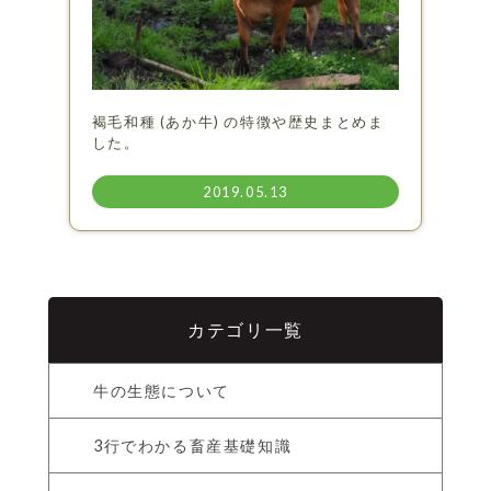
褐毛和種 (あか牛) の特徴や歴史まとめま
した。
2019.05.13
カテゴリ一覧
牛の生態について
3行でわかる畜産基礎知識