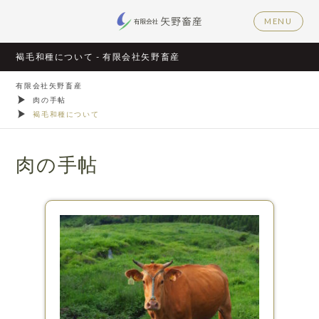
MENU
褐毛和種について - 有限会社矢野畜産
有限会社矢野畜産
肉の手帖
褐毛和種について
肉の手帖