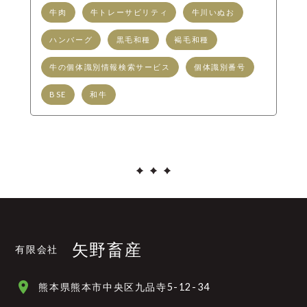
牛肉
牛トレーサビリティ
牛川いぬお
ハンバーグ
黒毛和種
褐毛和種
牛の個体識別情報検索サービス
個体識別番号
BSE
和牛
矢野畜産
有限会社
place
熊本県熊本市中央区九品寺5-12-34