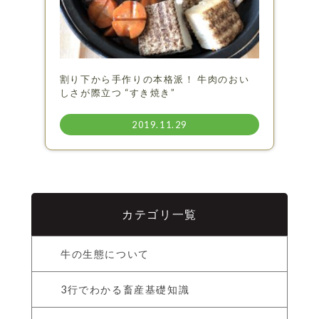
割り下から手作りの本格派！ 牛肉のおい
しさが際立つ “すき焼き”
2019.11.29
カテゴリ一覧
牛の生態について
3行でわかる畜産基礎知識