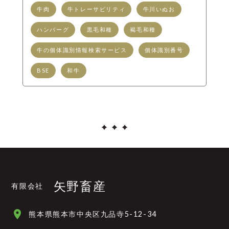
牛肉
牛トレーサビリティ
牛川いぬお
ハンバーグ
黒毛和種
褐毛和種
牛の個体識別情報検索サービス
個体識別番号
BSE
和牛
矢野畜産
有限会社
place
熊本県熊本市中央区九品寺5-12-34